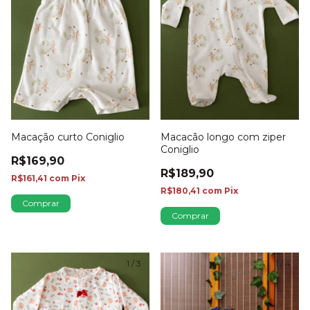
Macacão longo com ziper
Macação curto Coniglio
Coniglio
R$169,90
R$189,90
R$161,41
com
Pix
R$180,41
com
Pix
Comprar
Comprar
1
/
3
1
/
4