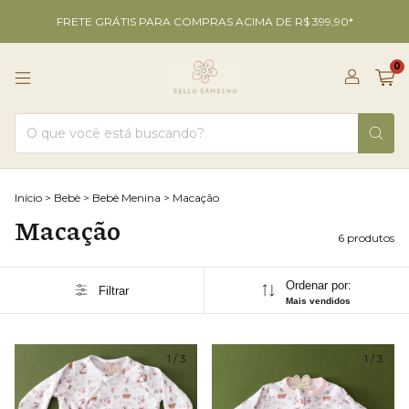
FRETE GRÁTIS PARA COMPRAS ACIMA DE R$ 399,90*
0
Início
>
Bebè
>
Bebê Menina
>
Macação
Macação
6 produtos
Ordenar por:
Filtrar
Mais vendidos
1
/
3
1
/
3